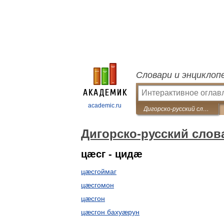
Словари и энциклоп
academic.ru
Дигорско-русский словарь (Осетинский)
Дигорско-русский слов
цæсг - цидæ
цæсгоймаг
цæсгомон
цæсгон
цæсгон бахуæрун