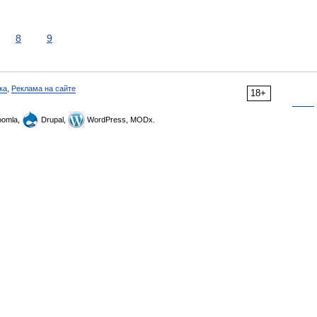
8
9
ка
,
Реклама на сайте
18+
omla,
Drupal,
WordPress, MODx.