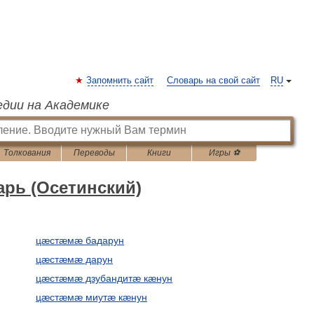
Запомнить сайт
Словарь на свой сайт
RU
едии на Академике
Толкования
Переводы
Книги
Игры ⚽
арь (Осетинский)
цæстæмæ бадарун
цæстæмæ дарун
цæстæмæ дзубандитæ кæнун
цæстæмæ миутæ кæнун