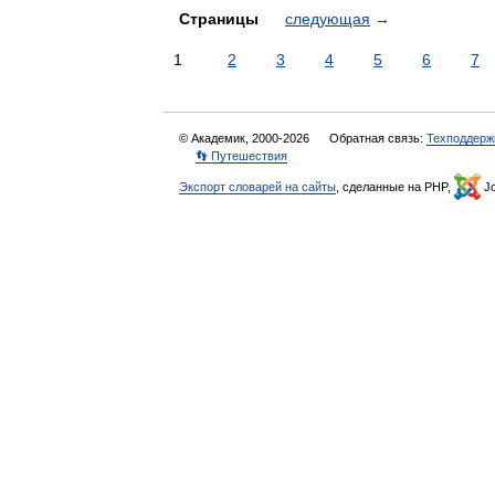
Страницы
следующая
→
1
2
3
4
5
6
7
© Академик, 2000-2026
Обратная связь:
Техподдерж
👣 Путешествия
Экспорт словарей на сайты
, сделанные на PHP,
Jo