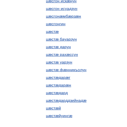
цæсгон искæнун
цæсгон исуадзун
цæсгонæмбæрзæн
цæсгонгин
цæстæ
цæстæ бауарзун
цæстæ дарун
цæстæ рахæссун
цæстæ уарзун
цæстæ фæнникъолун
цæстæдарæг
цæстæдарæн
цæстæдард
цæстæдарддзийнадæ
цæстæй
цæстæйуингæ