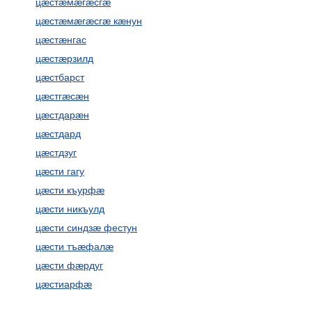
цæстæмæгæсгæ
цæстæмæгæсгæ кæнун
цæстæнгас
цæстæрзилд
цæстбарст
цæстгæсæн
цæстдарæн
цæстдард
цæстдзуг
цæсти гагу
цæсти къурфæ
цæсти никъулд
цæсти синдзæ фестун
цæсти тъæфалæ
цæсти фæрдуг
цæстиарфæ